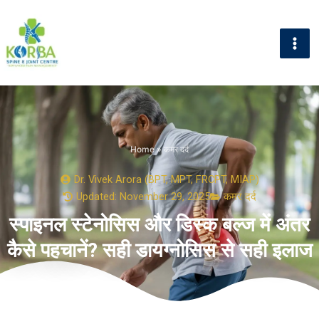
Skip
to
content
Home
»
कमर दर्द
Dr. Vivek Arora (BPT, MPT, FRCPT, MIAP)
Updated: November 29, 2025
कमर दर्द
स्पाइनल स्टेनोसिस और डिस्क बल्ज में अंतर
कैसे पहचानें? सही डायग्नोसिस से सही इलाज